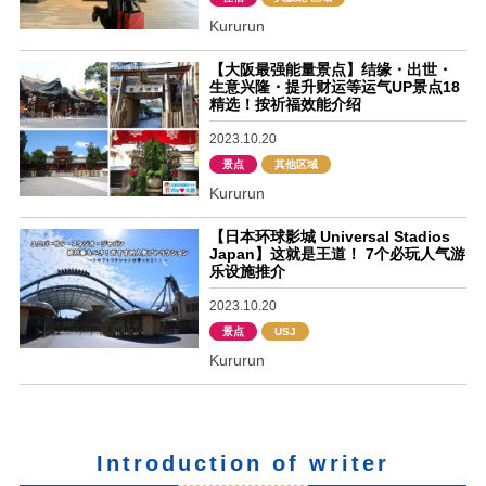
Kururun
【大阪最强能量景点】结缘・出世・
生意兴隆・提升财运等运气UP景点18
精选！按祈福效能介绍
2023.10.20
景点
其他区域
Kururun
【日本环球影城 Universal Stadios
Japan】这就是王道！ 7个必玩人气游
乐设施推介
2023.10.20
景点
USJ
Kururun
Introduction of writer