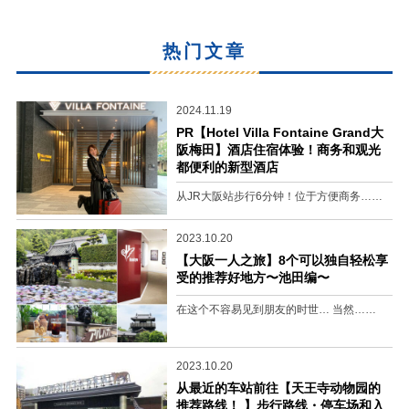
热门文章
2024.11.19
PR【Hotel Villa Fontaine Grand大
阪梅田】酒店住宿体验！商务和观光
都便利的新型酒店
从JR大阪站步行6分钟！位于方便商务……
2023.10.20
【大阪一人之旅】8个可以独自轻松享
受的推荐好地方〜池田编〜
在这个不容易见到朋友的时世… 当然……
2023.10.20
从最近的车站前往【天王寺动物园的
推荐路线！ 】步行路线・停车场和入