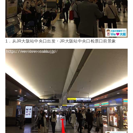
1．从JR大阪站中央口出发・JR大阪站中央口检票口前景象