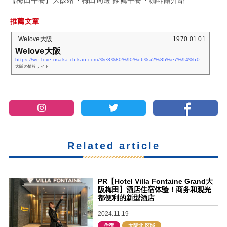
推薦文章
Welove大阪
1970.01.01
Welove大阪
https://we-love-osaka-ch-kan.com/%e3%80%90%e6%a2%85%e7%94%b0%e6%99%9a%e9%a4%90%e3%80%91%e7%bb%9d%e5%af%b9%e4%b8%8d%e4%bc%9a%e9%94%99%ef%bc%81%e9%80%89%e7%b2%be21%e5%ba%97%e6%8e%a8%e4%bb%8b%ef%bc%81/
大阪の情報サイト
Related article
PR【Hotel Villa Fontaine Grand大
阪梅田】酒店住宿体验！商务和观光
都便利的新型酒店
2024.11.19
住宿
大阪北 区域