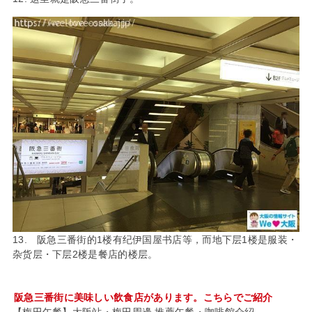
13. 阪急三番街的1楼有纪伊国屋书店等，而地下层1楼是服装・
杂货层・下层2楼是餐店的楼层。
阪急三番街に美味しい飲食店があります。こちらでご紹介
【梅田午餐】大阪站・梅田周邊 推薦午餐・咖啡館介紹