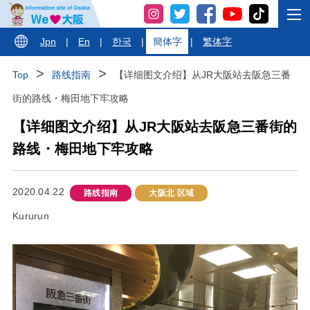
Jpn
|
En
|
한국
|
簡体字
|
繁体字
Top
路线指南
【详细图文介绍】从JR大阪站去阪急三番
街的路线・梅田地下牢攻略
【详细图文介绍】从JR大阪站去阪急三番街的
路线・梅田地下牢攻略
2020.04.22
路线指南
大阪北 区域
Kururun