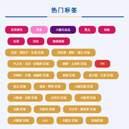
热门标签
实用资讯
美食
大阪纪念品
景点
特集
住宿
活动
路线指南
住吉・我孙子・长居 区域
京町堀・新町・堀江 区域
中之岛・北滨・淀屋桥 区域
鹤桥・上本町 区域
PR
中崎町・天满・南森町 区域
泉南 区域
新大阪・江坂 区域
泉北 区域
福岛・野田 区域
大阪巨蛋 区域
大阪城・京桥 区域
北河内 区域
大阪湾 区域
北摄 区域
大阪市 区域
天王寺・新世界 区域
大阪南 区域
USJ
大阪北 区域
其他区域