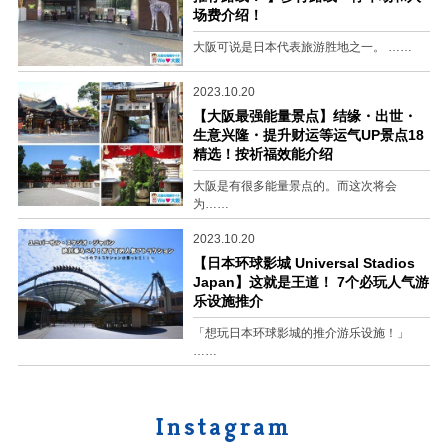
场费介绍！
大阪可说是日本代表旅游胜地之一。 ……
2023.10.20
【大阪最强能量景点】结缘・出世・
生意兴隆・提升财运等运气UP景点18
精选！按祈福效能介绍
大阪是有很多能量景点的。而这次将会
为……
2023.10.20
【日本环球影城 Universal Stadios
Japan】这就是王道！ 7个必玩人气游
乐设施推介
「想玩日本环球影城的推介游乐设施！」
……
Instagram