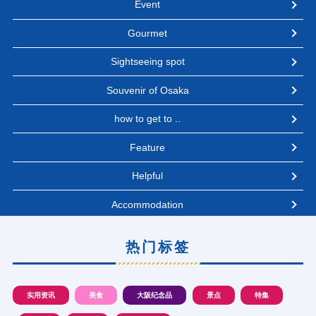
Event
Gourmet
Sightseeing spot
Souvenir of Osaka
how to get to ..
Feature
Helpful
Accommodation
热门标签
实用资讯
美食
大阪纪念品
景点
特集