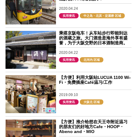
2020.04.24
实用资讯
中之岛・北滨・淀屋桥 区域
乘搭京阪电车！从车站步行即能到达
的酒蔵之旅。大门酒造是海外享有盛
誉，为于大阪交野的日本酒制造商。
2020.04.22
实用资讯
北河内 区域
【方便】利用大阪站LUCUA 1100 Wi-
Fi・免费插座Café温习/工作
2019.09.10
实用资讯
大阪北 区域
【方便】推介给想在天王寺附近温习
的朋友们的好地方Cafe・HOOP・
Abeno and・MIO