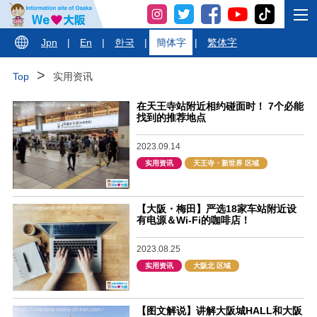
Jpn
|
En
|
한국
|
簡体字
|
繁体字
Top
实用资讯
在天王寺站附近相约碰面时！ 7个必能
找到的推荐地点
2023.09.14
实用资讯
天王寺・新世界 区域
【大阪・梅田】严选18家车站附近设
有电源＆Wi-Fi的咖啡店！
2023.08.25
实用资讯
大阪北 区域
【图文解说】讲解大阪城HALL和大阪