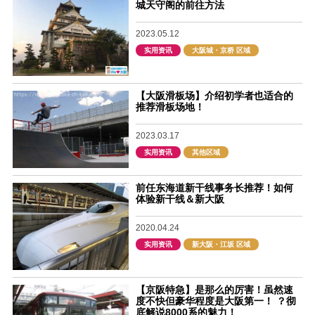
城天守阁的前往方法
2023.05.12
实用资讯
大阪城・京桥 区域
【大阪滑板场】介绍初学者也适合的
推荐滑板场地！
2023.03.17
实用资讯
其他区域
前任东海道新干线事务长推荐！如何
体验新干线＆新大阪
2020.04.24
实用资讯
新大阪・江坂 区域
【京阪特急】是那么的厉害！虽然速
度不快但豪华程度是大阪第一！ ？彻
底解说8000系的魅力！