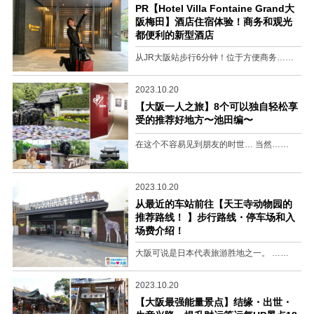
PR【Hotel Villa Fontaine Grand大
阪梅田】酒店住宿体验！商务和观光
都便利的新型酒店
从JR大阪站步行6分钟！位于方便商务……
2023.10.20
【大阪一人之旅】8个可以独自轻松享
受的推荐好地方〜池田编〜
在这个不容易见到朋友的时世… 当然……
2023.10.20
从最近的车站前往【天王寺动物园的
推荐路线！ 】步行路线・停车场和入
场费介绍！
大阪可说是日本代表旅游胜地之一。 ……
2023.10.20
【大阪最强能量景点】结缘・出世・