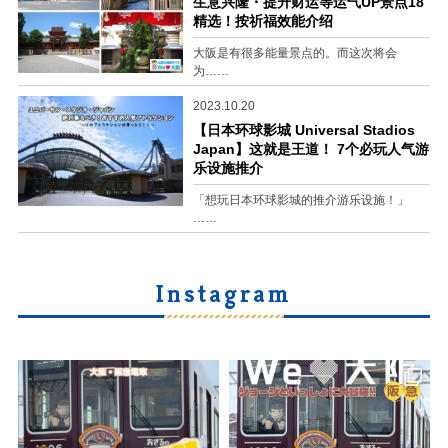
生意兴隆・提升财运等运气UP景点18
精选！按祈福效能介绍
大阪是有很多能量景点的。而这次将会
为……
2023.10.20
【日本环球影城 Universal Stadios
Japan】这就是王道！ 7个必玩人气游
乐设施推介
「想玩日本环球影城的推介游乐设施！」
……
Instagram