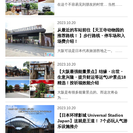
在这个不容易见到朋友的时世… 当然……
2023.10.20
从最近的车站前往【天王寺动物园的
推荐路线！ 】步行路线・停车场和入
场费介绍！
大阪可说是日本代表旅游胜地之一。 ……
2023.10.20
【大阪最强能量景点】结缘・出世・
生意兴隆・提升财运等运气UP景点18
精选！按祈福效能介绍
大阪是有很多能量景点的。而这次将会
为……
2023.10.20
【日本环球影城 Universal Stadios
Japan】这就是王道！ 7个必玩人气游
乐设施推介