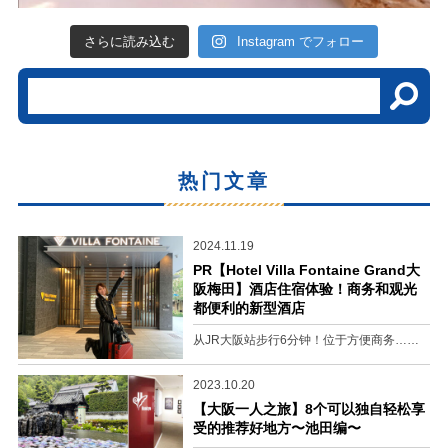
さらに読み込む
Instagram でフォロー
热门文章
2024.11.19
PR【Hotel Villa Fontaine Grand大
阪梅田】酒店住宿体验！商务和观光
都便利的新型酒店
从JR大阪站步行6分钟！位于方便商务……
2023.10.20
【大阪一人之旅】8个可以独自轻松享
受的推荐好地方〜池田编〜