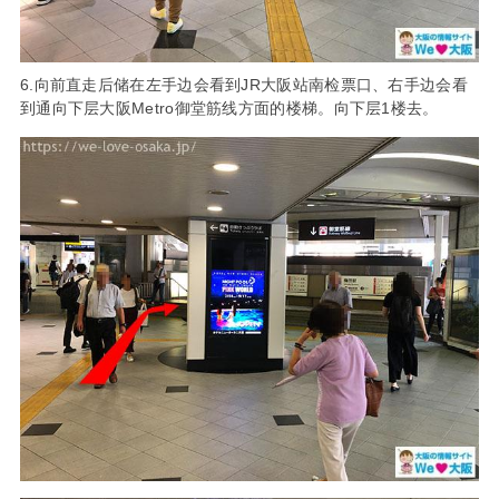
6.向前直走后储在左手边会看到JR大阪站南检票口、右手边会看
到通向下层大阪Metro御堂筋线方面的楼梯。向下层1楼去。