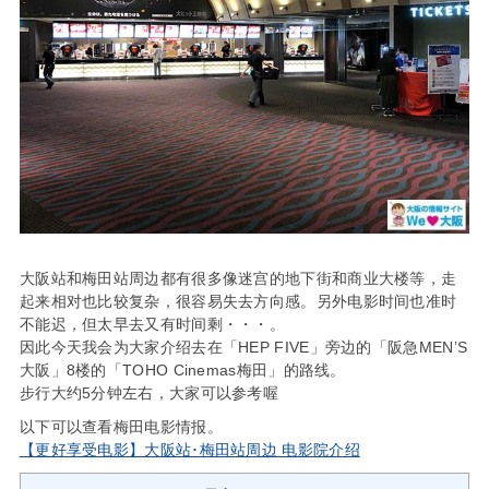
大阪站和梅田站周边都有很多像迷宫的地下街和商业大楼等，走
起来相对也比较复杂，很容易失去方向感。另外电影时间也准时
不能迟，但太早去又有时间剩・・・。
因此今天我会为大家介绍去在「HEP FIVE」旁边的「阪急MEN’S
大阪」8楼的「TOHO Cinemas梅田」的路线。
步行大约5分钟左右，大家可以参考喔
以下可以查看梅田电影情报。
【更好享受电影】大阪站･梅田站周边 电影院介绍