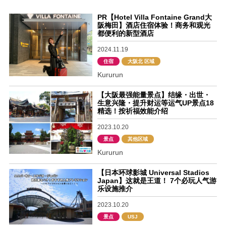
PR【Hotel Villa Fontaine Grand大
阪梅田】酒店住宿体验！商务和观光
都便利的新型酒店
2024.11.19
住宿
大阪北 区域
Kururun
【大阪最强能量景点】结缘・出世・
生意兴隆・提升财运等运气UP景点18
精选！按祈福效能介绍
2023.10.20
景点
其他区域
Kururun
【日本环球影城 Universal Stadios
Japan】这就是王道！ 7个必玩人气游
乐设施推介
2023.10.20
景点
USJ