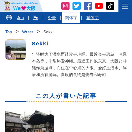
Jpn
|
En
|
한국
|
簡体字
|
繁体字
Top
Writer
Sekki
Sekki
年轻时为了潜水而经常去冲绳。最近会去离岛、冲绳
本岛等，非常热爱冲绳。最近工作以东京、大阪と冲
縄作为据点，而住在中心点的大阪。爱好是潜水、浮
潜和所有游玩。喜欢的食物是烧肉和寿司。
この人が書いた記事