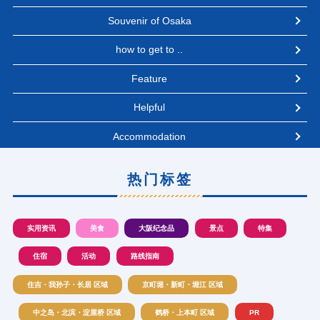
Souvenir of Osaka
how to get to ..
Feature
Helpful
Accommodation
热门标签
实用资讯
美食
大阪纪念品
景点
特集
住宿
活动
路线指南
住吉・我孙子・长居 区域
京町堀・新町・堀江 区域
中之岛・北滨・淀屋桥 区域
鹤桥・上本町 区域
PR