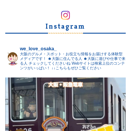
Instagram
we_love_osaka_
大阪のグルメ・スポット・お役立ち情報をお届けする体験型
メディアです！
☻大阪に住んでる人
☻大阪に遊びや仕事で来
る人
チェックしてくださいね
Webサイトは検索上位のコンテ
ンツがいっぱい！
↓↓こちらもぜひご覧ください