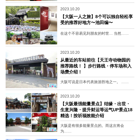
2023.10.20
【大阪一人之旅】8个可以独自轻松享
受的推荐好地方〜池田编〜
在这个不容易见到朋友的时世… 当然……
2023.10.20
从最近的车站前往【天王寺动物园的
推荐路线！ 】步行路线・停车场和入
场费介绍！
大阪可说是日本代表旅游胜地之一。 ……
2023.10.20
【大阪最强能量景点】结缘・出世・
生意兴隆・提升财运等运气UP景点18
精选！按祈福效能介绍
大阪是有很多能量景点的。而这次将会
为……