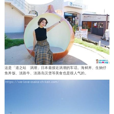
这是「道之站 涡潮」日本最接近涡潮的车话。海鲜丼、生魩仔
鱼丼饭、淡路牛、淡路岛汉堡等美食也是很人气的。