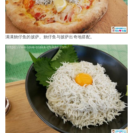
满满魩仔鱼的披萨。魩仔鱼与披萨出奇地搭配。