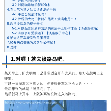
3-1.异国风情的餐厅
3-2.时尚咖啡馆的新鲜食材
4.在人气的道之站买淡路岛的手信
4-1.手信当然是洋葱呢！
4-2.壮观的大鸣门桥就在咫尺！漩涡也是？！
5.欣赏淡路岛的观光景点
5-1.可以品尝到新鲜出炉的黄油手工制作体验【淡路岛牧场】
5-2.有很多可爱的猴子 【淡路猴子中心】
6.沿海边开车能看到美丽日落
7.晚餐来点美味的淡路牛如何呢？
8.总结
1.对喔！就去淡路岛吧。
某天早上，阳光明媚，是非常适合开车兜风的。刚好在想可以去
哪里。
可以一日游离又不算太远，但难得开车又不会太近・・・
最后想到的就是「淡路岛」了。
然后就马上开车，上阪神高速公路进入淡路岛。