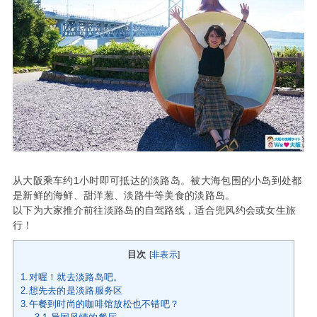
从大阪乘车约1小时即可抵达的淡路岛。被大海包围的小岛到处都
是新鲜的海鲜、甜洋葱、淡路牛等美食的淡路岛。
以下为大家推介前往淡路岛的自驾路线，适合兜风约会或女生旅
行！
目次
[
非表示
]
1.对喔！就去淡路岛吧。
2.想先去的是淡路服务区
3.午餐到时尚的咖啡馆放松也不错吧？