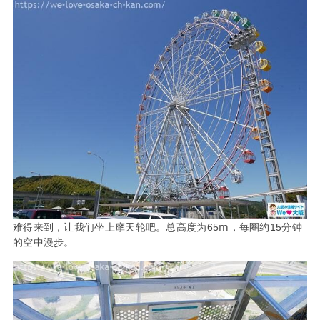
难得来到，让我们坐上摩天轮吧。总高度为65ⅿ，每圈约15分钟
的空中漫步。