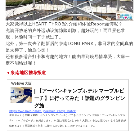
大家觉得以上HEART THROB的介绍和体验Report如何呢？
充满开放感的户外运动设施惊险刺激，超好玩的！而且景色壮
观，体验时间一下子就过了。
此外，第一次去了翻新后的泉南LONG PARK，非日常的空间真的
是太棒了，治愈心灵！
还有很多适合打卡和有趣的地方！能由早到晚尽情享受，大家一
定不能错过喔！
▼泉南地区推荐报道
Welove大阪
| 【アーバンキャンプホテル マーブルビ
ーチ】に行ってみた！話題のグランピン
グ施...
https://we-love-osaka.jp/urban_camp_hotel/
泉南りんくう公園（愛称：センナンロングビーチ）にできたグランピング施設「アーバンキャンプホ
テル マーブルビーチ」を紹介します。本当に綺麗でおしゃれ！大阪にいるとは思えないような体験が
味わえます！周辺施設も充実！1日たっぷり楽しむことができますよ！ア...