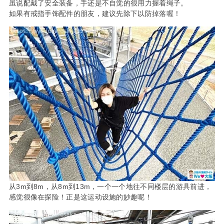
虽说配戴了安全装备，手还是不自觉的很用力握着绳子。
如果有戒指手饰配件的朋友，建议先除下以防掉落喔！
从3m到8m，从8m到13m，一个一个地往不同楼层的游具前进，
感觉很像在探险！正是这运动设施的妙趣呢！