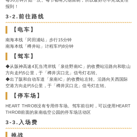
每30分钟开始一次。每节都有入场限制，所以最好尽早完成受理
报到！
3-2.前往路线
【电车】
南海本线「冈田浦站」步行15分钟
南海本线「樽井站」计程车约8分钟
【驾车】
◆从阪神高速4瓦当湾岸线「泉佐野南IC」的收费站沿路向和歌山
方向走约5公里，于「樽井滨口北」信号灯右转。
◆出了阪和自动车道「泉南IC」的收费站左转。沿路向关西国际
空港方向走约5公里，于「樽井滨口北」信号灯左转。
【停车场】
HEART THROB没有专用停车场。驾车前往时，可以使用HEART
THROB前面的泉南临空公园的停车场活动区
3-3.入场费
挑战