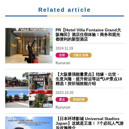
Related article
PR【Hotel Villa Fontaine Grand大
阪梅田】酒店住宿体验！商务和观光
都便利的新型酒店
2024.11.19
住宿
大阪北 区域
Kururun
【大阪最强能量景点】结缘・出世・
生意兴隆・提升财运等运气UP景点18
精选！按祈福效能介绍
2023.10.20
景点
其他区域
Kururun
【日本环球影城 Universal Stadios
Japan】这就是王道！ 7个必玩人气游
乐设施推介