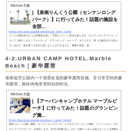
Welove大阪
| 【泉南りんくう公園（センナンロング
パーク）】に行ってみた！話題の施設を
全部...
https://we-love-osaka.jp/sennan_long_park/
アメリカ西海岸のような雰囲気が漂い、手軽にリゾート気分を楽しめる「センナンロングパーク」に
ついてご紹介します！アスレチック・グランピング・キャンプ・カフェなど、様々な施設が立ち並ん
でいるので、誰が来ても存分に楽しむことができますよ。家族や友達、恋...
4-2.URBAN CAMP HOTEL.Marble
Beach｜豪华露营
泉南临空公园内一个很受欢迎的豪华露营设施。非日常空间的豪
华露营，能休闲地享受特别的时光。
Welove大阪
| 【アーバンキャンプホテル マーブルビ
ーチ】に行ってみた！話題のグランピン
グ施...
https://we-love-osaka.jp/urban_camp_hotel/
泉南りんくう公園（愛称：センナンロングビーチ）にできたグランピング施設「アーバンキャンプホ
テル マーブルビーチ」を紹介します。本当に綺麗でおしゃれ！大阪にいるとは思えないような体験が