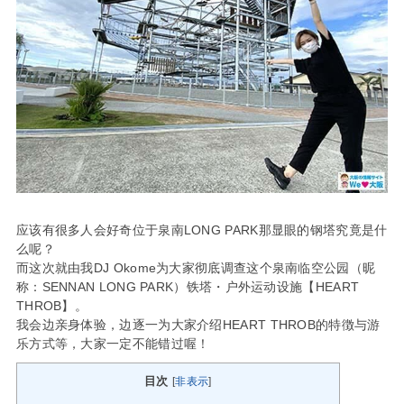
应该有很多人会好奇位于泉南LONG PARK那显眼的钢塔究竟是什
么呢？
而这次就由我DJ Okome为大家彻底调查这个泉南临空公园（昵
称：SENNAN LONG PARK）铁塔・户外运动设施【HEART
THROB】。
我会边亲身体验，边逐一为大家介绍HEART THROB的特徴与游
乐方式等，大家一定不能错过喔！
目次
[
非表示
]