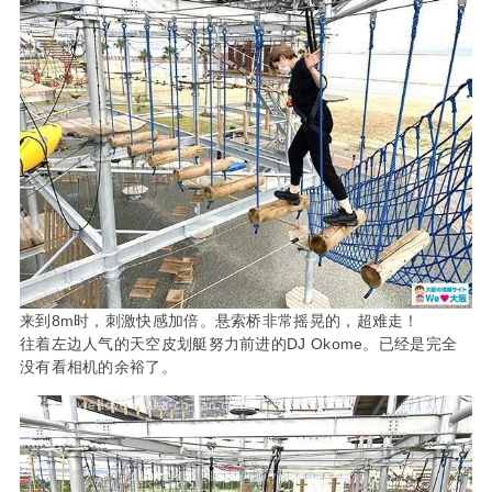
来到8m时，刺激快感加倍。悬索桥非常摇晃的，超难走！
往着左边人气的天空皮划艇努力前进的DJ Okome。已经是完全
没有看相机的余裕了。