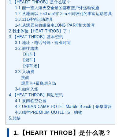
1.【HEART THROB】是什么呢？
1-1.能一望大海天空全景的都市型户外运动设施
1-2.从地面以上50 cm到13 m不同级别的丰富运动游具
1-3.111种的运动游具
1-4.从观景台俯瞰泉南LONG PARK和大阪湾
2.我来体验【HEAT THROB】了！
3.【HEAT THROB】基本资讯
3-1.地址・电话号码・营业时间
3-2.前往路线
【电车】
【驾车】
【停车场】
3-3.入场费
挑战
观景台+最底层入场
3-4.如何入场
4.【HEAT THROB】周边资讯
4-1.泉南临空公园
4-2.URBAN CAMP HOTEL.Marble Beach｜豪华露营
4-3.临空PREMIUM OUTLETS｜购物
5.总结
1.【HEART THROB】是什么呢？