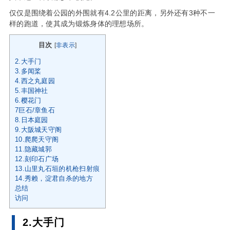
仅仅是围绕着公园的外围就有4.2公里的距离，另外还有3种不一
样的跑道，使其成为锻炼身体的理想场所。
目次
[
非表示
]
2.大手门
3.多闻桨
4.西之丸庭园
5.丰国神社
6.樱花门
7巨石/章鱼石
8.日本庭园
9.大阪城天守阁
10.爬爬天守阁
11.隐藏城郭
12.刻印石广场
13.山里丸石垣的机枪扫射痕
14.秀赖，淀君自杀的地方
总结
访问
2.大手门