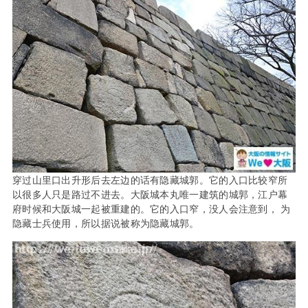
穿过山里口出升形后去左边的话有隐藏城郭。它的入口比较窄所
以很多人只是路过不进去。大阪城本丸唯一建筑的城郭，江户幕
府时候和大阪城一起被重建的。它的入口窄，没人会注意到， 为
隐藏士兵使用，所以据说被称为隐藏城郭。