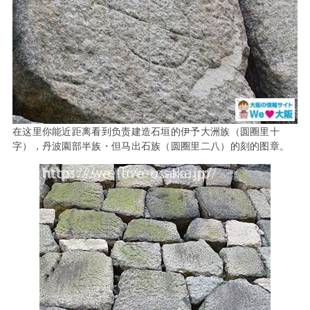
在这里你能近距离看到负责建造石垣的伊予大洲族（圆圈里十
字），丹波園部半族・但马出石族（圆圈里二八）的刻的图章。