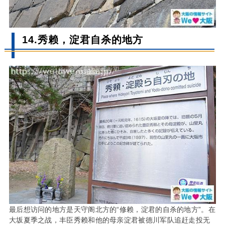
14.秀赖，淀君自杀的地方
最后想访问的地方是天守阁北方的“修赖，淀君的自杀的地方”。在
大坂夏季之战，丰臣秀赖和他的母亲淀君被德川军队追赶走投无