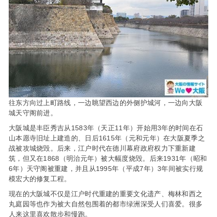
往东方向过上町路线，一边眺望西边的外侧护城河，一边向大阪
城天守阁前进。
大阪城是丰臣秀吉从1583年（天正11年）开始用3年的时间在石
山本愿寺旧址上建造的、日后1615年（元和元年）在大阪夏季之
战被攻城烧毁。后来，江户时代在德川幕府政府权力下重新建
筑，但又在1868（明治元年）被大幅度烧毁。后来1931年（昭和
6年）天守阁被重建，并且从1995年（平成7年）3年间被实行规
模宏大的修复工程。
现在的大阪城不仅是江户时代重建的重要文化遗产、梅林和西之
丸庭园等也作为被大自然包围着的都市绿洲深受人们喜爱。很多
人来这里喜欢散步和慢跑。