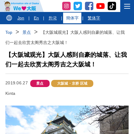
Jpn
|
En
|
한국
|
簡体字
|
繁体字
Top
景点
【大阪城观光】大阪人感到自豪的城落、让我
们一起去欣赏太阁秀吉之大阪城！
【大阪城观光】大阪人感到自豪的城落、让我
们一起去欣赏太阁秀吉之大阪城！
2019.06.27
景点
大阪城・京桥 区域
Kinta